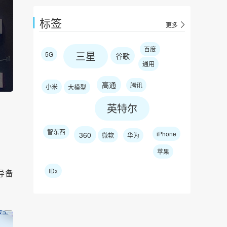
标签
更多
百度
三星
5G
谷歌
通用
高通
腾讯
小米
大模型
英特尔
智东西
iPhone
360
微软
华为
苹果
IDx
导备