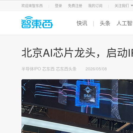
智东西
车东西
芯东西
欢迎来智东西
登录
免费注册
我的订阅
关注我们
快讯
头条
人工智
北京AI芯片龙头，启动I
半导体IPO
芯东西
芯东西头条
2026/05/08