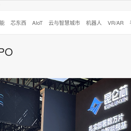
智猩猩
能
芯东西
AIoT
云与智慧城市
机器人
VR/AR
PO