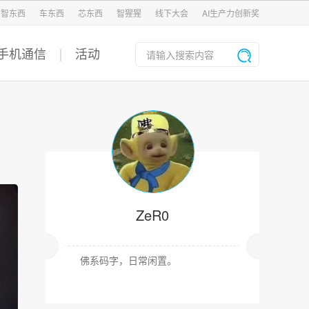
智东西
车东西
芯东西
智猩猩
线下大会
AI生产力创新奖
手机通信
活动
ZeR0
佛系码字，日常闲置。