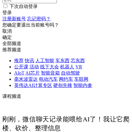
下次自动登录
登录
注册新账号
忘记密码？
您确定要退出当前账号吗？
取消
确定
全部频道
推荐频道
推荐
快讯
人工智能
车东西
芯东西
公开课
活动
线下大会
机器人
VR
AIoT
AI芯片
智能音箱
自动驾驶
毫米波雷达
电动汽车
网约车
车联网
英伟达AI计算专区
硬创先锋
智能内参
课程频道
刚刚，微信聊天记录能喂给AI了！我让它爬
楼、砍价、整理信息