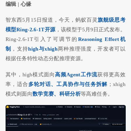
编辑 | 心缘
智东西5月15日报道，今天，蚂蚁百灵
旗舰级思考
模型Ring-2.6-1T
开源
，该模型于5月9日正式发布。
Ring-2.6-1T引入了可调节的
Reasoning Effort机
制
，支持
high与xhigh
两种推理强度，开发者可以
根据任务特性动态分配推理资源。
其中，high模式面向
高频Agent工作流
获得更高效
率，适合
多轮对话、工具协作与任务拆解
；xhigh
模式则面向
数学竞赛、科研分析
等高难任务。