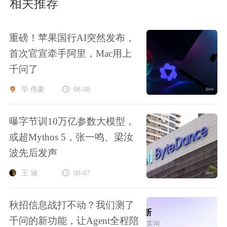
相关推荐
重磅！苹果国行AI突然发布，
首次官宣牵手阿里，Mac用上
千问了
毕 伟豪
08-08
曝字节训10万亿参数大模型，
或超Mythos 5，张一鸣、梁汝
波先后发声
王 涵
08-07
秋招信息战打不动？我们测了
千问的新功能，让Agent全程陪