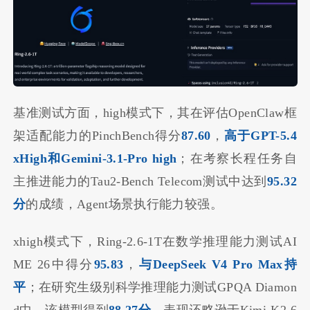
基准测试方面，high模式下，其在评估OpenClaw框
架适配能力的PinchBench得分
87.60
，
高于GPT-5.4
xHigh和Gemini-3.1-Pro h
ig
h
；在考察长程任务自
主推进能力的Tau2-Bench Telecom测试中达到
95.32
分
的成绩，Agent场景执行能力较强。
xhigh模式下，Ring-2.6-1T在数学推理能力测试AI
ME 26中得分
95.83
，
与DeepSeek V4 Pro Max持
平
；在研究生级别科学推理能力测试GPQA Diamon