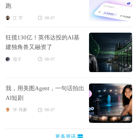
跑
江 宇
08-07
狂揽130亿！英伟达投的AI基
建独角兽又融资了
茄子
08-07
我，用美图Agent，一句话拍出
AI短剧
毕 伟豪
08-07
更多资讯