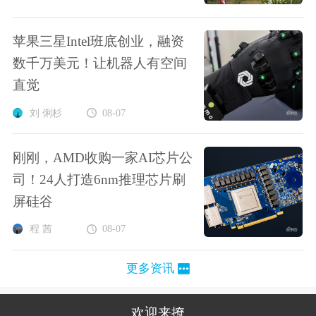
苹果三星Intel班底创业，融资
数千万美元！让机器人有空间
直觉
刘 俐杉
08-07
刚刚，AMD收购一家AI芯片公
司！24人打造6nm推理芯片刷
屏硅谷
程 茜
08-07
更多资讯
欢迎来撩