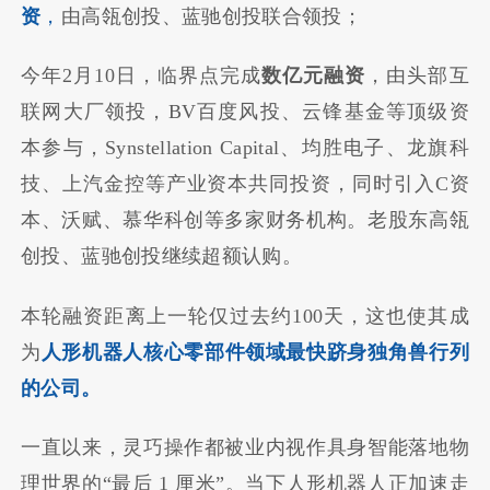
资
，
由高瓴创投、蓝驰创投联合领投；
今年2月10日，
临界点完成
数亿元融资
，
由头部互
联网大厂领投，BV百度风投、云锋基金等顶级资
本参与，Synstellation Capital、均胜电子、龙旗科
技、上汽金控等产业资本共同投资，同时引入C资
本、沃赋、慕华科创等多家财务机构。老股东高瓴
创投、蓝驰创投继续超额认购。
本轮融资距离上一轮仅过去约100天，这也使其成
为
人形机器人核心零部件领域最快跻身独角兽行列
的公司。
一直以来，灵巧操作都被业内视作具身智能落地物
理世界的“最后 1 厘米”。当下人形机器人正加速走