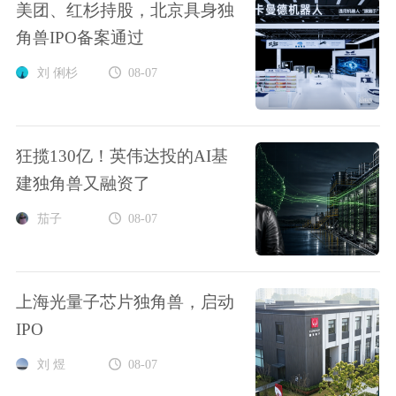
美团、红杉持股，北京具身独
角兽IPO备案通过
刘 俐杉
08-07
狂揽130亿！英伟达投的AI基
建独角兽又融资了
茄子
08-07
上海光量子芯片独角兽，启动
IPO
刘 煜
08-07