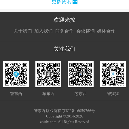
更多资讯
欢迎来撩
扫码加我直
扫码加我直
扫码加我直
关于我们
加入我们
商务合作
会议咨询
媒体合作
接扔简历
接开聊
接开聊
关注我们
智东西
车东西
芯东西
智猩猩
智东西 版权所有 京ICP备16059766号
Copyright ©2014-2026
zhidx.com. All Rights Reserved