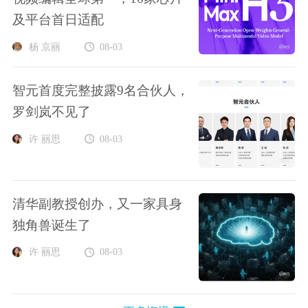
及平台首日适配
杨 京丽
08-03
智元首度完整披露9名合伙人，
罗剑岚不见了
许 丽思
08-03
清华副教授创办，又一家具身
独角兽诞生了
许 丽思
08-03