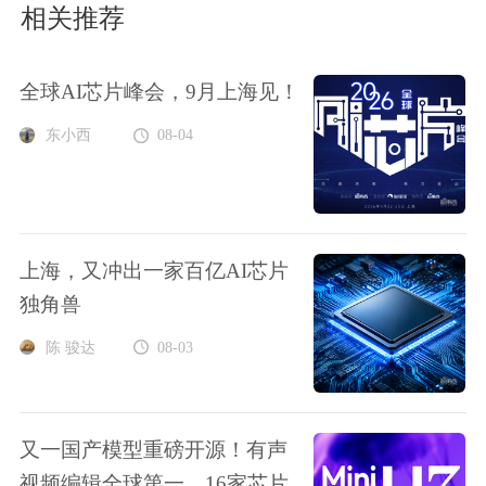
相关推荐
全球AI芯片峰会，9月上海见！
东小西
08-04
上海，又冲出一家百亿AI芯片
独角兽
陈 骏达
08-03
又一国产模型重磅开源！有声
视频编辑全球第一，16家芯片