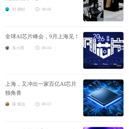
刘 俐杉
08-06
全球AI芯片峰会，9月上海见！
东小西
08-04
上海，又冲出一家百亿AI芯片
独角兽
陈 骏达
08-03