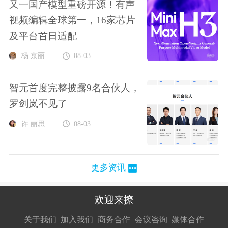
又一国产模型重磅开源！有声
视频编辑全球第一，16家芯片
及平台首日适配
杨 京丽
08-03
智元首度完整披露9名合伙人，
罗剑岚不见了
许 丽思
08-03
更多资讯
欢迎来撩
扫码加我直
扫码加我直
扫码加我直
关于我们
加入我们
商务合作
会议咨询
媒体合作
接扔简历
接开聊
接开聊