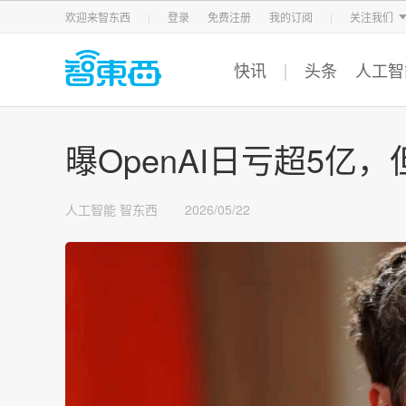
智东西
车东西
芯东西
欢迎来智东西
登录
免费注册
我的订阅
关注我们
快讯
头条
人工智
曝OpenAI日亏超5亿，但
人工智能
智东西
2026/05/22