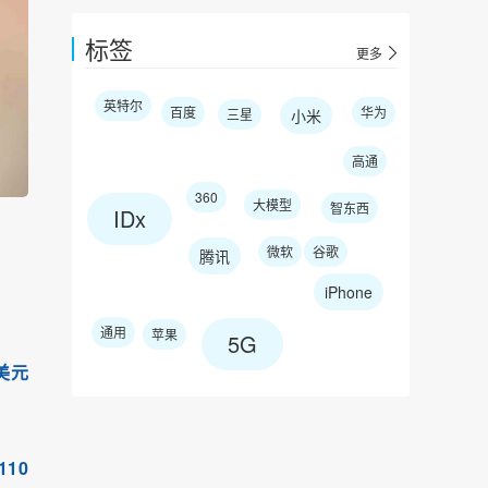
标签
更多
英特尔
百度
华为
三星
小米
高通
360
大模型
智东西
IDx
微软
谷歌
腾讯
iPhone
通用
苹果
5G
美元
110