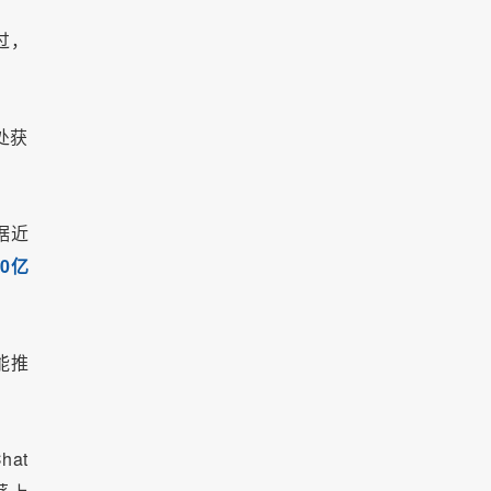
过，
处获
据近
50亿
能推
at