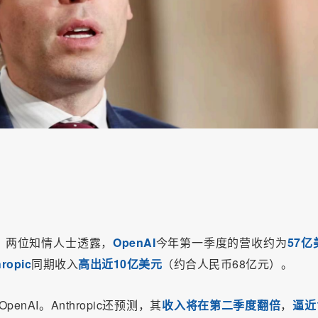
日报道，两位知情人士透露，
OpenAI
今年第一季度的营收约为
57亿
ropic
同期收入
高出近10亿美元
（约合人民币68亿元）。
enAI。Anthropic还预测，其
收入将在第二季度翻倍
，
逼近