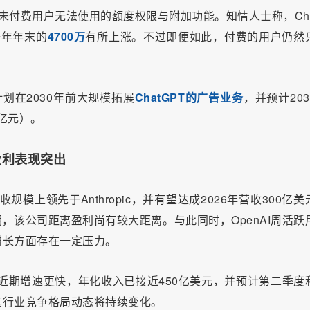
享用未付费用户无法使用的额度权限与附加功能。知情人士称，Cha
去年年末的
4700万
有所上涨。不过即便如此，付费的用户仍然
计划在2030年前大规模拓展
ChatGPT的广告业务
，并预计203
5亿元）。
速盈利表现突出
规模上领先于Anthropic，并有望达成2026年营收300亿美
明，该公司距离盈利尚有较大距离。与此同时，OpenAI周活跃
增长方面存在一定压力。
，但近期增速更快，年化收入已接近450亿美元，并预计第二季度
其行业竞争格局动态将持续变化。