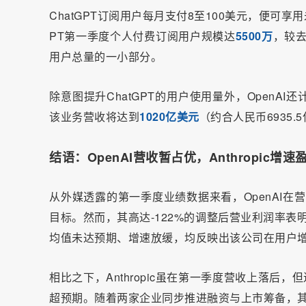
ChatGPT订阅用户每月支付8至100美元，便可
PT第一季度个人付费订阅用户规模达
5500万
，较
用户总量的一小部分。
除意图提升ChatGPT的用户使用量外，OpenAI还
该业务营收将达到
1020亿美元
（约合人民币6935.
结语：OpenAI营收暂占优，Anthropic增
从外媒透露的第一季度业绩数据来看，OpenAI在营收
目标。然而，其高达-122%的调整后营业利润率表
均值未达预期、增速放缓，均反映出该公司在用户
相比之下，Anthropic虽在第一季度营收上落后
超预期。随着两家企业同步推进融资与上市筹备，