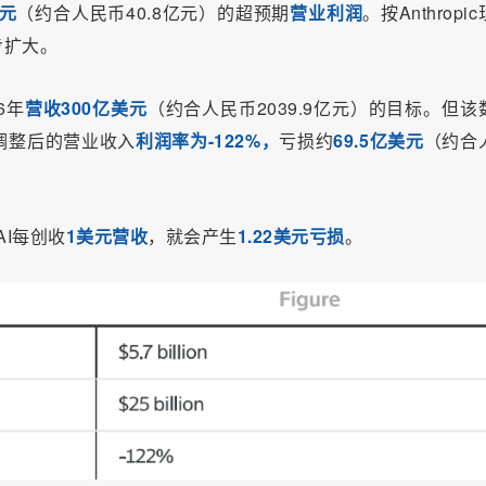
美元
（约合人民币40.8亿元）的超预期
营业利润
。按Anthropi
步扩大。
6年
营收300亿美元
（约合人民币2039.9亿元）的目标。但该
调整后的营业收入
利润率为-122%，
亏损约
69.5亿美元
（约合
AI每创收
1美元营收
，就会产生
1.22美元亏损
。