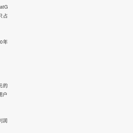
tG
只占
0年
元的
用户
利润