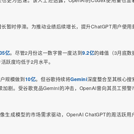
的增长也更为迅速。该人士还透露，OpenAI的Codex使用量也显
季度增长暂时停滞。为推动业绩后续增长，提升ChatGPT用户使用
.05亿
。尽管2月份这一数字曾一度达到
9.2亿
的峰值（3月底数
活跃度均低于2月水平。
跃用户规模做到
10亿
。但谷歌持续将
Gemini
深度整合至其核心搜
加剧。受谷歌竞品Gemini的冲击，OpenAI曾向其员工预警
图像生成模型的市场需求驱动，OpenAI ChatGPT的周活跃用