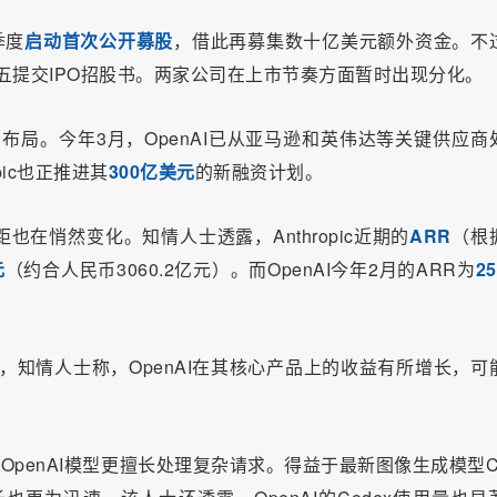
季度
启动首次公开募股
，借此再募集数十亿美元额外资金。不
周五提交IPO招股书。两家公司在上市节奏方面暂时出现分化。
开展融资布局。今年3月，OpenAI已从亚马逊和英伟达等关键供应商
pic也正推进其
300亿美元
的新融资计划。
距也在悄然变化。
知情人士透露，Anthropic近期的
ARR
（根
元
（约合人民币3060.2亿元）。而OpenAI今年2月的ARR为
2
过，知情人士称，OpenAI在其核心产品上的收益有所增长，可
旧版OpenAI模型更擅长处理复杂请求。得益于最新图像生成模型Ch