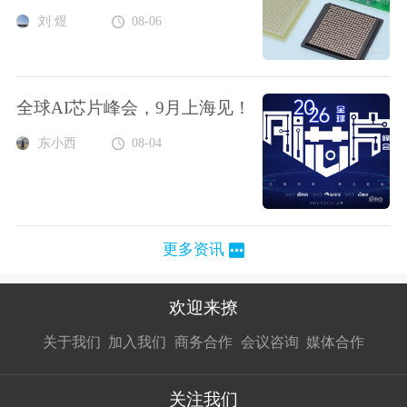
刘 煜
08-06
全球AI芯片峰会，9月上海见！
东小西
08-04
更多资讯
欢迎来撩
扫码加我直
扫码加我直
扫码加我直
关于我们
加入我们
商务合作
会议咨询
媒体合作
接扔简历
接开聊
接开聊
关注我们