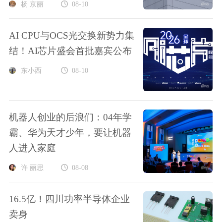
杨 京丽
08-10
AI CPU与OCS光交换新势力集
结！AI芯片盛会首批嘉宾公布
东小西
08-10
机器人创业的后浪们：04年学
霸、华为天才少年，要让机器
人进入家庭
许 丽思
08-08
16.5亿！四川功率半导体企业
卖身