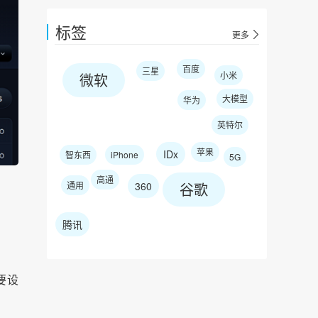
标签
更多
百度
三星
小米
微软
大模型
华为
英特尔
苹果
IDx
智东西
iPhone
5G
高通
通用
360
谷歌
腾讯
要设