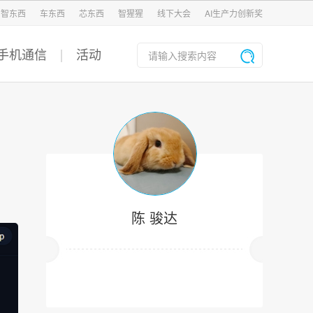
智东西
车东西
芯东西
智猩猩
线下大会
AI生产力创新奖
手机通信
活动
陈 骏达