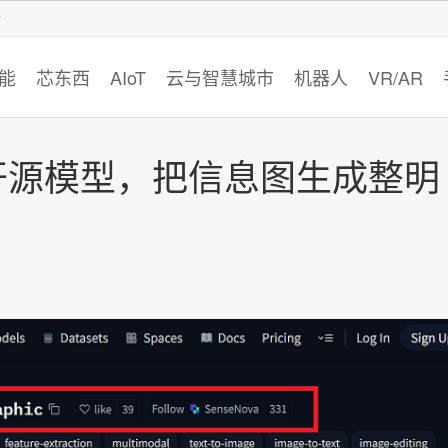
智猩猩
能
芯东西
AIoT
云与智慧城市
机器人
VR/AR
开源模型，把信息图生成整明