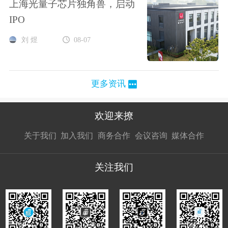
上海光量子芯片独角兽，启动
IPO
刘 煜
08-07
更多资讯
欢迎来撩
扫码加我直
扫码加我直
扫码加我直
关于我们
加入我们
商务合作
会议咨询
媒体合作
接扔简历
接开聊
接开聊
关注我们