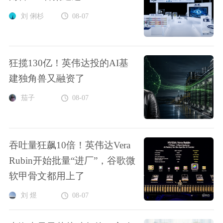
刘 俐杉
08-07
狂揽130亿！英伟达投的AI基
建独角兽又融资了
茄子
08-07
吞吐量狂飙10倍！英伟达Vera
Rubin开始批量“进厂”，谷歌微
软甲骨文都用上了
刘 煜
08-07