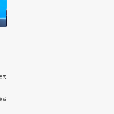
反思
快系