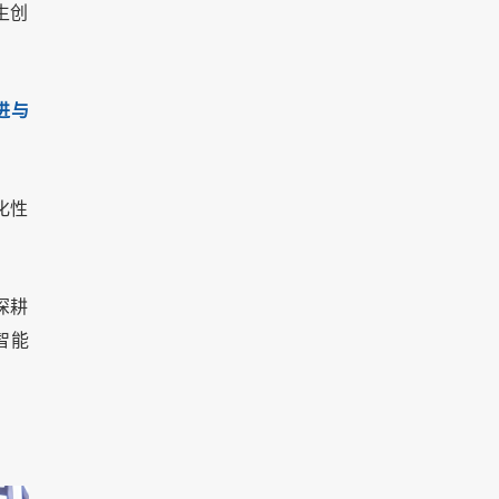
生创
进与
化性
深耕
智能