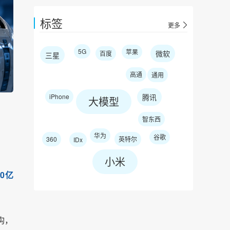
标签
更多
5G
苹果
微软
百度
三星
高通
通用
iPhone
腾讯
大模型
智东西
华为
谷歌
360
英特尔
IDx
小米
10亿
构，