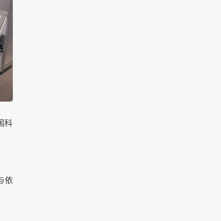
国科
与依