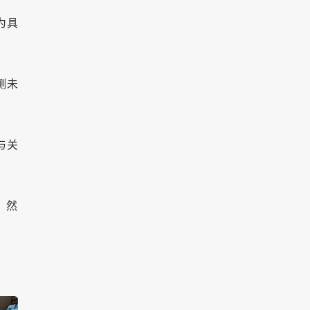
为具
测未
与关
，然