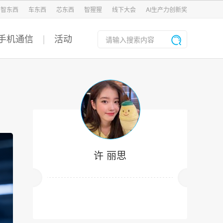
智东西
车东西
芯东西
智猩猩
线下大会
AI生产力创新奖
手机通信
活动
许 丽思