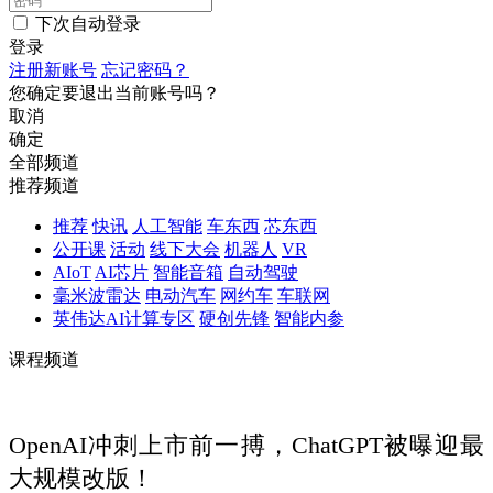
下次自动登录
登录
注册新账号
忘记密码？
您确定要退出当前账号吗？
取消
确定
全部频道
推荐频道
推荐
快讯
人工智能
车东西
芯东西
公开课
活动
线下大会
机器人
VR
AIoT
AI芯片
智能音箱
自动驾驶
毫米波雷达
电动汽车
网约车
车联网
英伟达AI计算专区
硬创先锋
智能内参
课程频道
OpenAI冲刺上市前一搏，ChatGPT被曝迎最
大规模改版！