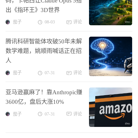
码，卡帕西让Claude Opus 5搭
出《指环王》3D世界
茄子
08-03
评论
腾讯科研智能体攻破50年未解
数学难题，姚顺雨喊话正在招
人
茄子
07-31
评论
亚马逊赢麻了！靠Anthropic赚
3600亿，盘后大涨10%
茄子
07-31
评论