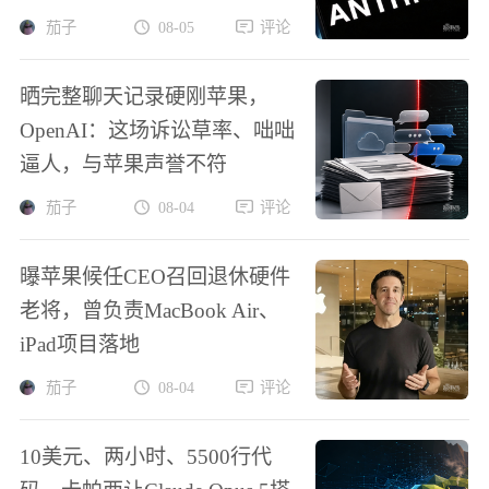
茄子
08-05
评论
晒完整聊天记录硬刚苹果，
OpenAI：这场诉讼草率、咄咄
逼人，与苹果声誉不符
茄子
08-04
评论
曝苹果候任CEO召回退休硬件
老将，曾负责MacBook Air、
iPad项目落地
茄子
08-04
评论
10美元、两小时、5500行代