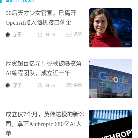
00后天才少女官宣，已离开
OpenAI加入脑机接口创企
茄子
08-06
评论
斥资超百亿元！谷歌被曝挖角
AI编程团队，成立近一年
茄子
08-06
评论
成立仅7个月，英伟达投的新公
司，拿下Anthropic 680亿AI大
单