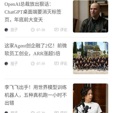
OpenAI总裁放出狠话：
ChatGPT桌面端要消灭标签
页，年底前大变天
茄子
07-30
评论
这家Agent创企融了2亿！前微
软员工创业，ARR涨超5倍
茄子
07-30
评论
李飞飞出手！用世界模型训练
机器人，五种真机跑一小时不
出错
茄子
07-29
评论