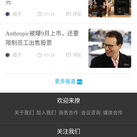
元
茄子
07-24
评论
Anthropic被曝9月上市，还要
限制员工出售股票
茄子
07-24
评论
更多报道
欢迎来撩
扫码加我直
扫码加我直
扫码加我直
关于我们
加入我们
商务合作
会议咨询
媒体合作
接扔简历
接开聊
接开聊
关注我们