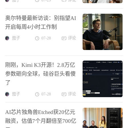
奥尔特曼最新访谈：别指望AI
开启每周4小时工作制
茄子
07-28
评论
刚刚，Kimi K3开源！2.8万亿
参数砸向全球，硅谷巨头看傻
了
茄子
07-28
评论
AI芯片独角兽Etched获20亿元
融资，估值7个月翻倍至700亿