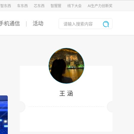
智东西
车东西
芯东西
智猩猩
线下大会
AI生产力创新奖
手机通信
活动
王 涵