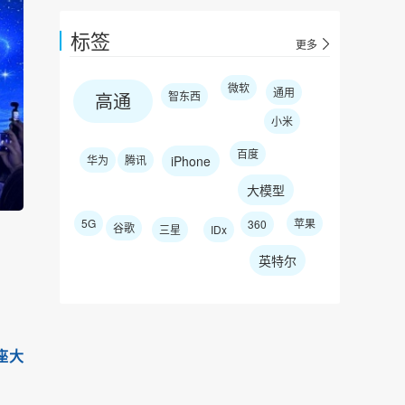
标签
更多
微软
通用
高通
智东西
小米
百度
华为
腾讯
iPhone
大模型
5G
苹果
360
谷歌
三星
IDx
英特尔
座大