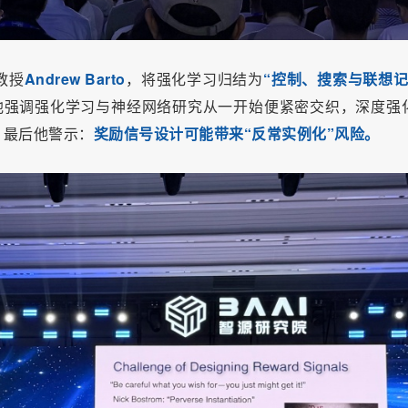
教授
Andrew Barto
，将强化学习归结为
“控制、搜索与联想记
他强调强化学习与神经网络研究从一开始便紧密交织，深度强
。最后他警示：
奖励信号设计可能带来“反常实例化”风险。