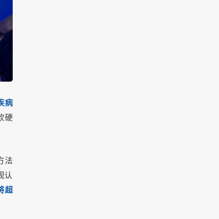
疾病
软硬
方法
观认
将超