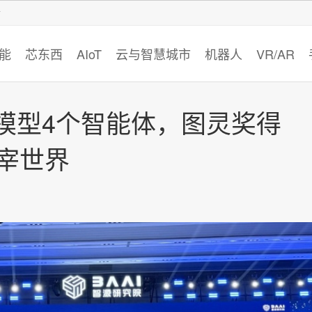
智猩猩
能
芯东西
AIoT
云与智慧城市
机器人
VR/AR
模型4个智能体，图灵奖得
主宰世界