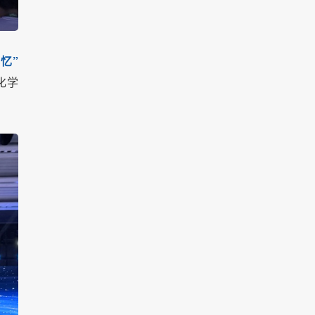
忆”
化学