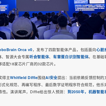
boBrain Orca v0
，发布了四款智能体产品，包括面向
心脏
体、智源大会专属
听会智能体
、
有害蛋白识别智能体
。在基础
够适配18家芯片厂商的32款芯片。
奖得主
Whitfield Diffie
围绕
AI安全
提出：当前依赖反馈控制的
形式化规范、再编写程序、最后数学证明程序符合规范，他乐
。演讲尾声，Diffie给出惊人预测：
到2050年，机器智能