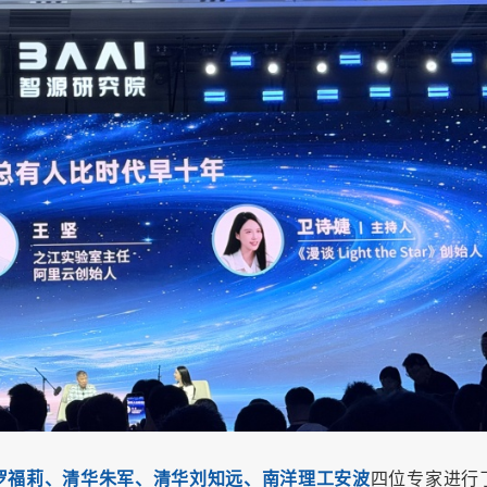
罗福莉、清华朱军、清华刘知远、南洋理工安波
四位专家进行