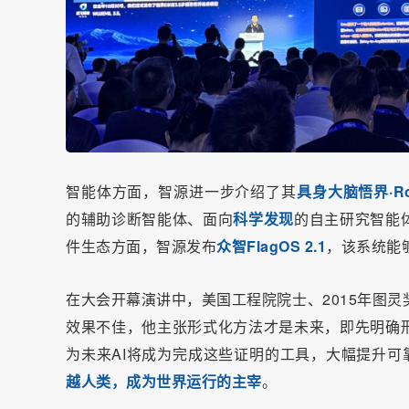
智能体方面，智源进一步介绍了其
具身大脑
悟界·Ro
的辅助诊断智能体、面向
科学发现
的自主研究智能
件生态方面，智源发布
众智FlagOS 2.1
，该系统能
在大会开幕演讲中，美国工程院院士、2015年图灵
效果不佳，他主张形式化方法才是未来，即先明确
为未来AI将成为完成这些证明的工具，大幅提升可靠性
越人类，成为世界运行的主宰
。