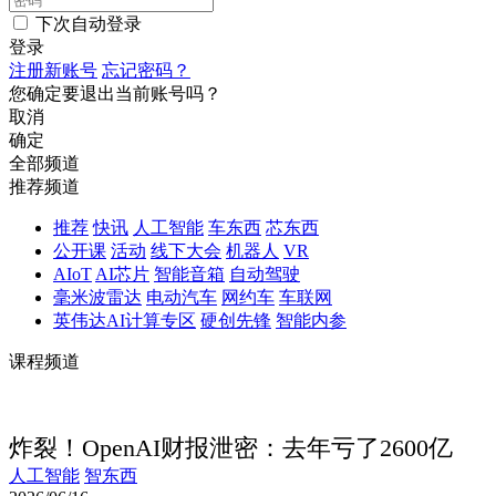
下次自动登录
登录
注册新账号
忘记密码？
您确定要退出当前账号吗？
取消
确定
全部频道
推荐频道
推荐
快讯
人工智能
车东西
芯东西
公开课
活动
线下大会
机器人
VR
AIoT
AI芯片
智能音箱
自动驾驶
毫米波雷达
电动汽车
网约车
车联网
英伟达AI计算专区
硬创先锋
智能内参
课程频道
炸裂！OpenAI财报泄密：去年亏了2600亿
人工智能
智东西