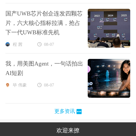
国产UWB芯片创企连发四颗芯
片，六大核心指标拉满，抢占
下一代UWB标准先机
程 茜
08-07
我，用美图Agent，一句话拍出
AI短剧
毕 伟豪
08-07
更多资讯
欢迎来撩