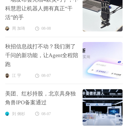
科慧思让机器人拥有真正“干
活”的手
周 加琦
08-08
秋招信息战打不动？我们测了
千问的新功能，让Agent全程陪
跑
江 宇
08-07
美团、红杉持股，北京具身独
角兽IPO备案通过
刘 俐杉
08-07