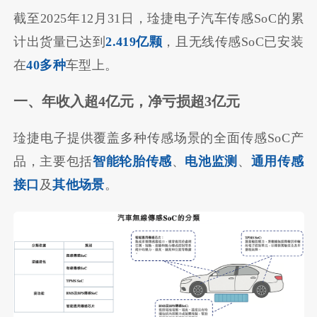
截至2025年12月31日，琻捷电子汽车传感SoC的累
计出货量已达到
2.419亿颗
，且无线传感SoC已安装
在
40多种
车型上。
一、年收入超4亿元，净亏损超3亿元
琻捷电子提供覆盖多种传感场景的全面传感SoC产
品，主要包括
智能轮胎传感
、
电池监测
、
通用传感
接口
及
其他场景
。