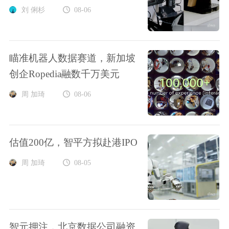
刘 俐杉
08-06
瞄准机器人数据赛道，新加坡
创企Ropedia融数千万美元
周 加琦
08-06
估值200亿，智平方拟赴港IPO
周 加琦
08-05
智元押注，北京数据公司融资