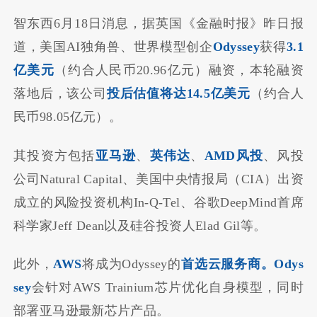
智东西6月18日消息，据英国《金融时报》昨日报
道，美国AI独角兽、世界模型创企
Odyssey
获得
3.1
亿美元
（约合人民币20.96亿元）融资，本轮融资
落地后，该公司
投后估值将达14.5亿美元
（约合人
民币98.05亿元）。
其投资方包括
亚马逊
、
英伟达
、
AMD风投
、风投
公司Natural Capital、美国中央情报局（CIA）出资
成立的风险投资机构In-Q-Tel、谷歌DeepMind首席
科学家Jeff Dean以及硅谷投资人Elad Gil等。
此外，
AWS
将成为Odyssey的
首选云服务商。Odys
sey
会针对AWS Trainium芯片优化自身模型，同时
部署亚马逊最新芯片产品。