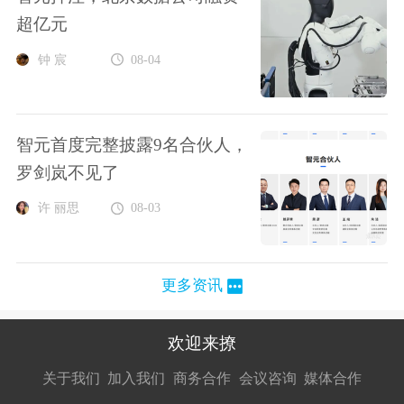
超亿元
钟 宸
08-04
智元首度完整披露9名合伙人，
罗剑岚不见了
许 丽思
08-03
更多资讯
欢迎来撩
扫码加我直
扫码加我直
扫码加我直
关于我们
加入我们
商务合作
会议咨询
媒体合作
接扔简历
接开聊
接开聊