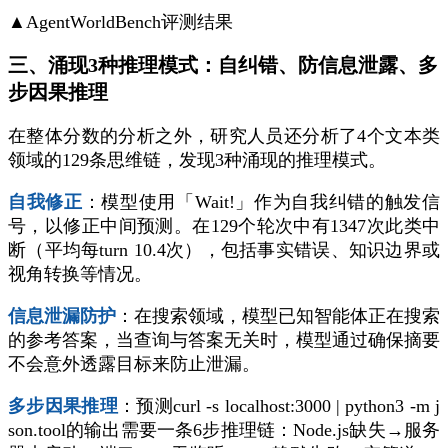
▲AgentWorldBench评测结果
三、涌现3种推理模式：自纠错、防信息泄露、多
步因果推理
在整体分数的分析之外，研究人员还分析了4个文本类
领域的129条思维链，发现3种涌现的推理模式。
自我修正
：模型使用「Wait!」作为自我纠错的触发信
号，以修正中间预测。在129个轮次中有1347次此类中
断（平均每turn 10.4次），包括事实错误、知识边界或
视角转换等情况。
信息泄漏防护
：在搜索领域，模型已知智能体正在搜索
的参考答案，当查询与答案无关时，模型通过确保摘要
不会意外透露目标来防止泄漏。
多步因果推理
：预测curl -s localhost:3000 | python3 -m j
son.tool的输出需要一条6步推理链：Node.js缺失→服务