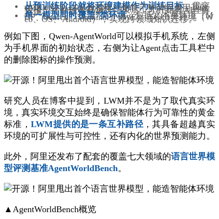
从预训练阶段就将环境建模作为训练目标
，贯穿
CPT→SFT→RL全流程。此前完整训练通用基础
大模型，往往会在训练结束后，才开始教AI理解
环境、预判操作结果。
单一模型同时覆盖7类环境
，包括文本类环境（M
CP、Search、Terminal、SWE）与GUI类环境（W
eb、OS、Android），实现跨领域知识迁移。
例如下图，Qwen-AgentWorld可以模拟手机系统，左侧
为手机界面的初始状态，右侧为让Agent点击工具栏中
的删除图标的操作预测。
研究人员在博客中提到，LWM并不是为了取代真实环
境，真实环境交互始终是确保智能体行为可靠性的黄金
标准，
LWM提供的是一条互补路径
，其具备超越真实
环境的可扩展性与可控性，还有内化的世界预测能力。
此外，阿里还发布了配套的覆盖七大领域的
语言世界模
型评测基准AgentWorldBench
。
▲AgentWorldBench概览