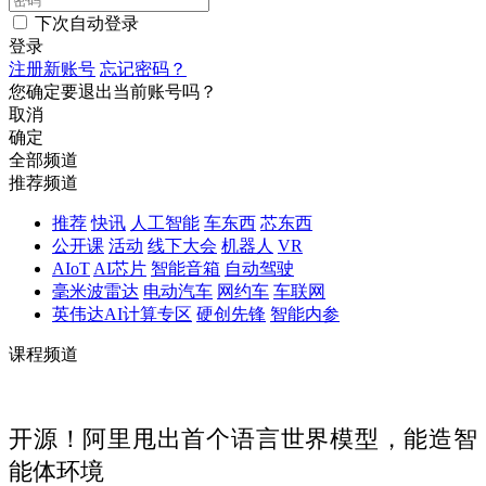
下次自动登录
登录
注册新账号
忘记密码？
您确定要退出当前账号吗？
取消
确定
全部频道
推荐频道
推荐
快讯
人工智能
车东西
芯东西
公开课
活动
线下大会
机器人
VR
AIoT
AI芯片
智能音箱
自动驾驶
毫米波雷达
电动汽车
网约车
车联网
英伟达AI计算专区
硬创先锋
智能内参
课程频道
开源！阿里甩出首个语言世界模型，能造智
能体环境