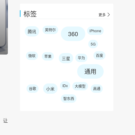
标签
更多
英特尔
iPhone
腾讯
360
5G
百度
微软
苹果
三星
华为
通用
IDx
大模型
小米
谷歌
高通
智东西
，让