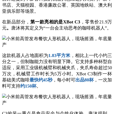
书店、天猫校园、香港廉政公署、英国地铁站、澳大利
亚俱乐部等场景。
在新品部分，
第一款亮相的是XBot C3
，零售价21.9万
元
。
唐沐将其定义为“一台会主动思考的咖啡机器人”。
这款机器人占地面积为
1.83平方米
，相比上一代小约三
分之一，但制咖能力没有明显下降。它支持多种杯型自
适应，采用工业级机械臂和机械夹爪，夹爪寿命超过50
万次，机械臂工作时长为5万小时。XBot C3制作一杯
基础美式咖啡
最快约45秒
，每小时可
出品80杯
，一次加
料可支持
约150杯
。
C3的另一重点是食品安全与个性化体验。唐沐提到，