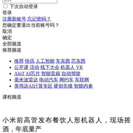
下次自动登录
登录
注册新账号
忘记密码？
您确定要退出当前账号吗？
取消
确定
全部频道
推荐频道
推荐
快讯
人工智能
车东西
芯东西
公开课
活动
线下大会
机器人
VR
AIoT
AI芯片
智能音箱
自动驾驶
毫米波雷达
电动汽车
网约车
车联网
英伟达AI计算专区
硬创先锋
智能内参
课程频道
小米前高管发布餐饮人形机器人，现场摇
酒，年底量产