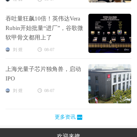
吞吐量狂飙10倍！英伟达Vera
Rubin开始批量“进厂”，谷歌微
软甲骨文都用上了
刘 煜
08-07
上海光量子芯片独角兽，启动
IPO
刘 煜
08-07
更多资讯
欢迎来撩