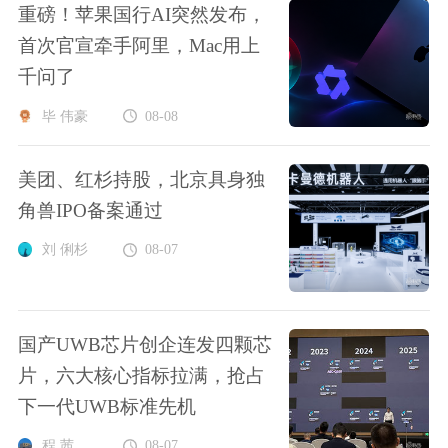
重磅！苹果国行AI突然发布，
首次官宣牵手阿里，Mac用上
千问了
毕 伟豪
08-08
美团、红杉持股，北京具身独
角兽IPO备案通过
刘 俐杉
08-07
国产UWB芯片创企连发四颗芯
片，六大核心指标拉满，抢占
下一代UWB标准先机
程 茜
08-07