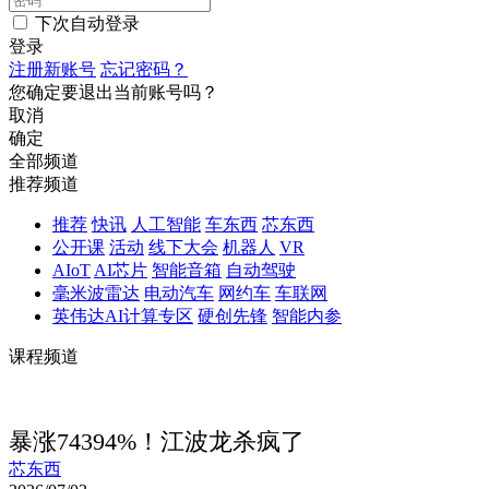
下次自动登录
登录
注册新账号
忘记密码？
您确定要退出当前账号吗？
取消
确定
全部频道
推荐频道
推荐
快讯
人工智能
车东西
芯东西
公开课
活动
线下大会
机器人
VR
AIoT
AI芯片
智能音箱
自动驾驶
毫米波雷达
电动汽车
网约车
车联网
英伟达AI计算专区
硬创先锋
智能内参
课程频道
暴涨74394%！江波龙杀疯了
芯东西