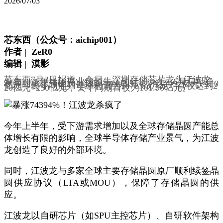
2026/07/03
芯东西（公众号：aichip001）
作者 | ZeR0
编辑 | 漠影
芯东西7月3日报道，
今日，深圳存储芯片龙头江波龙
发布2026年半年度业绩预告，预计2026年1-6月归母净
利润同比暴涨62204.03%~74393.95%，达到92亿元~110
亿元，去年同期归母净利润为1476.63万元；营收达到2
20亿元~250亿元，去年同期营收为101.96亿元。
今年上半年，受下游需求增加以及全球存储晶圆产能总
体增长有限的影响，全球半导体存储产业景气，为江波
龙创造了良好的外部环境。
同时，江波龙与多家全球主要存储晶圆原厂顺利续签晶
圆供应协议（LTA或MOU），保障了存储晶圆的供
应。
江波龙以自研芯片（如SPU主控芯片）、自研软件架构