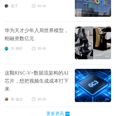
茄子
08-06
华为天才少年入局世界模型，
刚融资数亿元
刘 俐杉
08-06
这颗RISC-V+数据流架构的AI
芯片，想把视频生成成本打下
来
陈 骏达
08-06
更多资讯