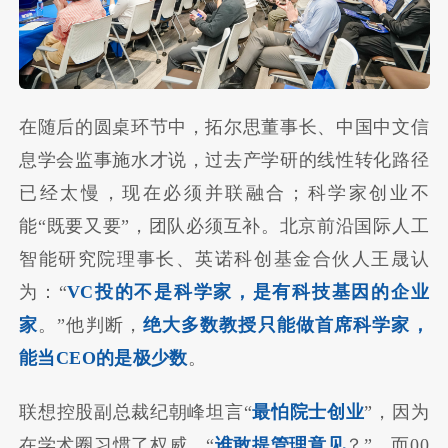
在随后的圆桌环节中，拓尔思董事长、中国中文信
息学会监事施水才说，过去产学研的线性转化路径
已经太慢，现在必须并联融合；科学家创业不
能“既要又要”，团队必须互补。北京前沿国际人工
智能研究院理事长、英诺科创基金合伙人王晟认
为：“
VC投的不是科学家，是有科技基因的企业
家
。”他判断，
绝大多数教授只能做首席科学家，
能当CEO的是极少数
。
联想控股副总裁纪朝峰坦言“
最怕院士创业
”，因为
在学术圈习惯了权威，“
谁敢提管理意见
？”。而00