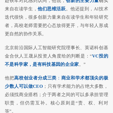
赵铁军对此感到认同，他说，
创新的主要力量
确实
来自在读学生，
他们思维活跃
。他还提到，AI技术
迭代很快，很多创新力量来自在读学生和年轻研究
者，高校老师需要把心态放得更开，与年轻人形成
更自然的协作关系。
北京前沿国际人工智能研究院理事长、英诺科创基
金合伙人王晟从投资人角度给的判断是：“
VC投的
不是科学家，是有科技基因的企业家
。”
他把
高校创业者分成三类
：
商业和学术都顶尖的极
少数人可以做CEO
；只有学术能力的占绝大多数，
必须找商业搭档；介于两者之间的可以多承担管理
职责，但仍需互补。核心原则是“责、权、利对
等”。