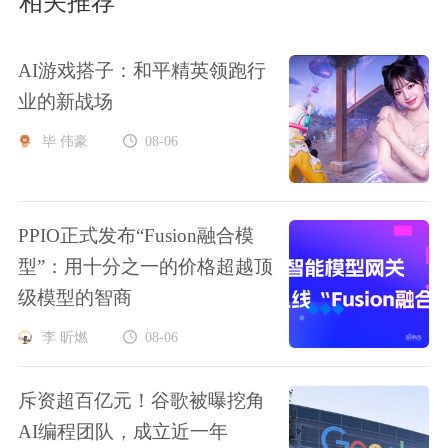
相关推荐
AI游戏搭子：和平精英领跑行
业的新战场
毕 伟豪
08-06
PPIO正式发布“Fusion融合模
型”：用十分之一的价格超越顶
级模型的智商
李 昕燃
08-06
斥资超百亿元！谷歌被曝挖角
AI编程团队，成立近一年