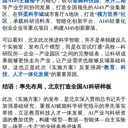
园AI4S主题楼宇
为核心，联动
金隅科技园、东升二期
等产业空间协同发展，打造全国领先的AI4S产业集聚
区。在
怀柔科学城
城市客厅A地块，打造
“模方世界”社
区
，承载科研语料库、智能化创新平台、AI4S轻量化
创业企业等重点项目，构建AI4S创新聚落。
可以看到，北京此次推进科学智能，并不是单独建设几
个实验室、发布几个模型，而是在尝试打通“高校—科
研院所—企业—产业园区”之间的完整链条，让科研成
果能够更快走向产业，让产业需求也能够反哺基础科
研。这也正是此次《实施方案》反复强调
“教育、科
技、人才一体化发展”
的重要原因。
结语：率先布局，北京打造全国AI科研样板
此次《实施方案》的发布，是北京深入贯彻总书记关于
加强基础研究、重视AI赋能科学研究指示的率先落实
举措，立足教育科技人才一体发展、AI产业与科研资
源的叠加优势，构建“模型—数据—智能体—自主实验
室—场景—生态”的全链条推进体系。