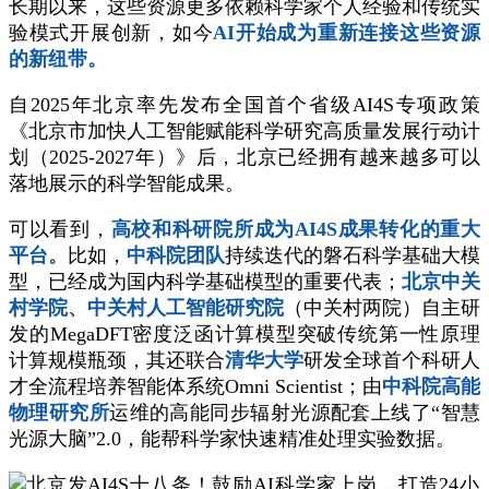
长期以来，这些资源更多依赖科学家个人经验和传统实
验模式开展创新，如今
AI开始成为重新连接这些资源
的新纽带。
自2025年北京率先发布全国首个省级AI4S专项政策
《北京市加快人工智能赋能科学研究高质量发展行动计
划（2025-2027年）》后，北京已经拥有越来越多可以
落地展示的科学智能成果。
可以看到，
高校和科研院所成为AI4S成果转化的重大
平台。
比如，
中科院团队
持续迭代的磐石科学基础大模
型，已经成为国内科学基础模型的重要代表；
北京中关
村学院、中关村人工智能研究院
（中关村两院）自主研
发的MegaDFT密度泛函计算模型突破传统第一性原理
计算规模瓶颈，其还联合
清华大学
研发全球首个科研人
才全流程培养智能体系统Omni Scientist；由
中科院高能
物理研究所
运维的高能同步辐射光源配套上线了“智慧
光源大脑”2.0，能帮科学家快速精准处理实验数据。