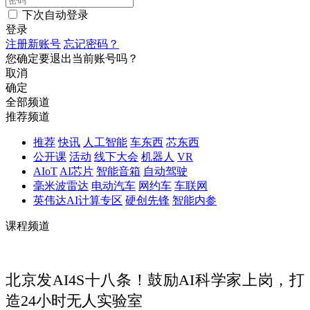
下次自动登录
登录
注册新账号
忘记密码？
您确定要退出当前账号吗？
取消
确定
全部频道
推荐频道
推荐
快讯
人工智能
车东西
芯东西
公开课
活动
线下大会
机器人
VR
AIoT
AI芯片
智能音箱
自动驾驶
毫米波雷达
电动汽车
网约车
车联网
英伟达AI计算专区
硬创先锋
智能内参
课程频道
北京发AI4S十八条！鼓励AI科学家上岗，打
造24小时无人实验室