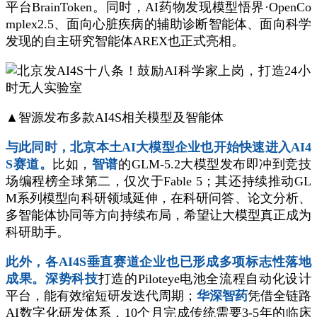
平台BrainToken。同时，AI药物发现模型悟界·OpenCo
mplex2.5、面向心脏疾病的辅助诊断智能体、面向科学
发现的自主研究智能体AREX也正式亮相。
▲智源发布多款AI4S相关模型及智能体
与此同时，北京本土AI大模型企业也开始快速进入AI4
S赛道。
比如，
智谱
的GLM-5.2大模型发布即冲到竞技
场编程榜全球第二，仅次于Fable 5；其还持续推动GL
M系列模型向科研领域延伸，在科研问答、论文分析、
多智能体协同等方向持续布局，希望让大模型真正成为
科研助手。
此外，各AI4S垂直赛道企业也已形成多项标志性落地
成果。
深势科技
打造的Piloteye电池全流程自动化设计
平台，能有效缩短研发迭代周期；
华深智药
凭借全链路
AI数字化研发体系，10个月完成传统需要3-5年的临床