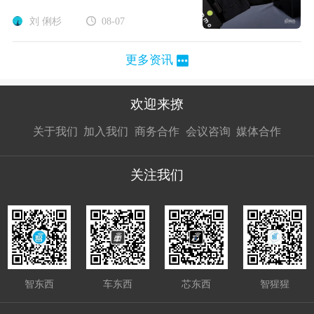
刘 俐杉
08-07
更多资讯
欢迎来撩
扫码加我直
扫码加我直
扫码加我直
关于我们
加入我们
商务合作
会议咨询
媒体合作
接扔简历
接开聊
接开聊
关注我们
智东西
车东西
芯东西
智猩猩