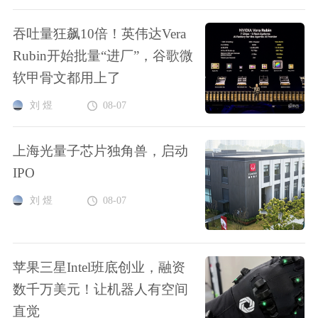
吞吐量狂飙10倍！英伟达Vera
Rubin开始批量“进厂”，谷歌微
软甲骨文都用上了
刘 煜
08-07
上海光量子芯片独角兽，启动
IPO
刘 煜
08-07
苹果三星Intel班底创业，融资
数千万美元！让机器人有空间
直觉