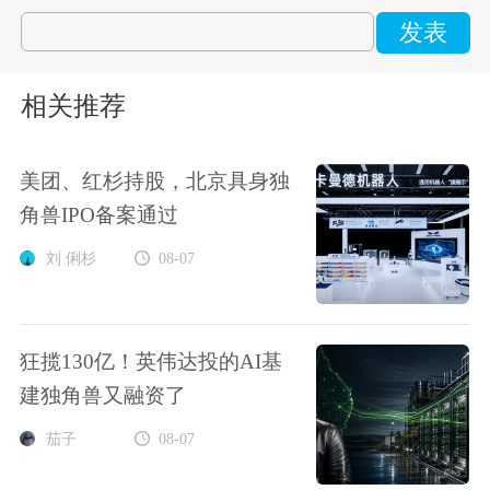
发表
相关推荐
美团、红杉持股，北京具身独
角兽IPO备案通过
刘 俐杉
08-07
狂揽130亿！英伟达投的AI基
建独角兽又融资了
茄子
08-07