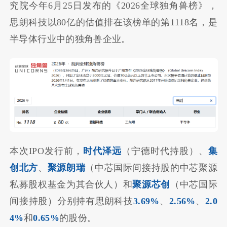
究院今年6月25日发布的《2026全球独角兽榜》，
思朗科技以80亿的估值排在该榜单的第1118名，是
半导体行业中的独角兽企业。
本次IPO发行前，
时代泽远
（宁德时代持股）、
集
创北方
、
聚源朗瑞
（中芯国际间接持股的中芯聚源
私募股权基金为其合伙人）和
聚源芯创
（中芯国际
间接持股）分别持有思朗科技
3.69%
、
2.56%
、
2.0
4%
和
0.65%
的股份。