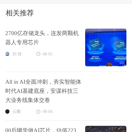
相关推荐
2700亿存储龙头，连发两颗机
器人专用芯片
刘 煜
08-05
All in AI全面冲刺，夯实智能体
时代AI基建底座，安谋科技三
大业务线集体交卷
云鹏
08-04
00后辍学做AI芯片，估值223