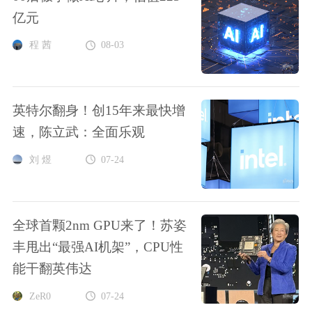
亿元
程 茜
08-03
英特尔翻身！创15年来最快增
速，陈立武：全面乐观
刘 煜
07-24
全球首颗2nm GPU来了！苏姿
丰甩出“最强AI机架”，CPU性
能干翻英伟达
ZeR0
07-24