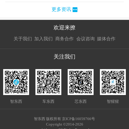
更多资讯
欢迎来撩
扫码加我直
扫码加我直
扫码加我直
关于我们
加入我们
商务合作
会议咨询
媒体合作
接扔简历
接开聊
接开聊
关注我们
智东西
车东西
芯东西
智猩猩
智东西 版权所有 京ICP备16059766号
Copyright ©2014-2026