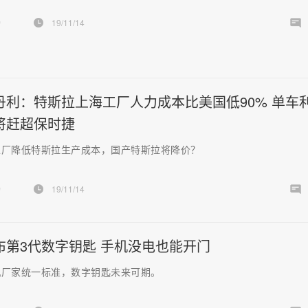
扬
19/11/14
丹利：特斯拉上海工厂人力成本比美国低90% 单车
将赶超保时捷
工厂降低特斯拉生产成本，国产特斯拉将降价？
扬
19/11/14
布第3代数字钥匙 手机没电也能开门
机厂家统一标准，数字钥匙未来可期。