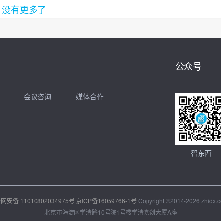
没有更多了
公众号
会议咨询
媒体合作
开聊
扫码加我直接开聊
智东西
网安备 11010802034975号
京ICP备16059766-1号
Copyright ©2014-2026 zhidx.co
北京市海淀区学清路10号院1号楼学清嘉创大厦A座