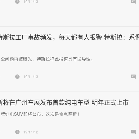
扬
19/11/13
特斯拉工厂事故频发，每天都有人报警 特斯拉：系
安全问题再被曝光，特斯拉称此报道具有误导性。
扬
19/11/13
斯将在广州车展发布首款纯电车型 明年正式上市
牌纯电SUV即将公布，这次是雷克萨斯！
扬
19/11/12