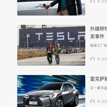
陈, 思
外媒称
发事件
超级工厂
陈, 思
雷克萨
又一豪华品
陈, 思