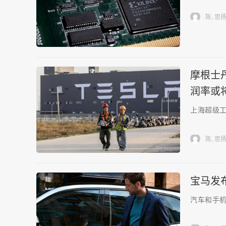
陈, 思
摩根士
润率或
上海超级
陈, 思
宝马发
汽车和手