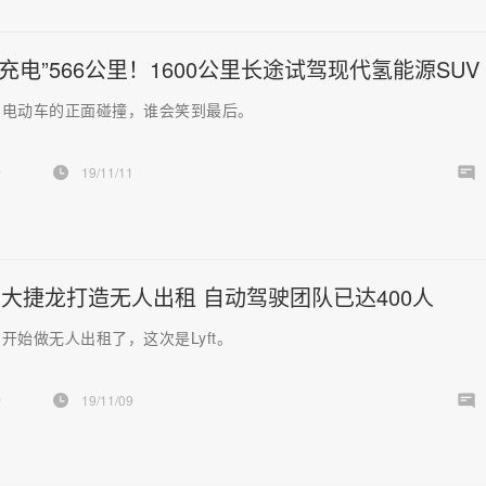
“充电”566公里！1600公里长途试驾现代氢能源SUV
与电动车的正面碰撞，谁会笑到最后。
扬
19/11/11
选用大捷龙打造无人出租 自动驾驶团队已达400人
开始做无人出租了，这次是Lyft。
扬
19/11/09