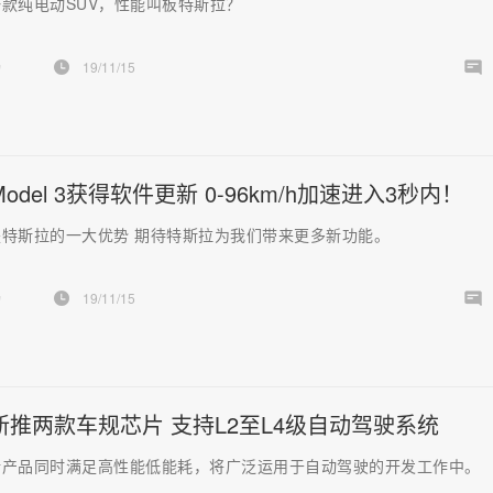
款纯电动SUV，性能叫板特斯拉？
扬
19/11/15
odel 3获得软件更新 0-96km/h加速进入3秒内！
特斯拉的一大优势 期待特斯拉为我们带来更多新功能。
扬
19/11/15
新推两款车规芯片 支持L2至L4级自动驾驶系统
新产品同时满足高性能低能耗，将广泛运用于自动驾驶的开发工作中。