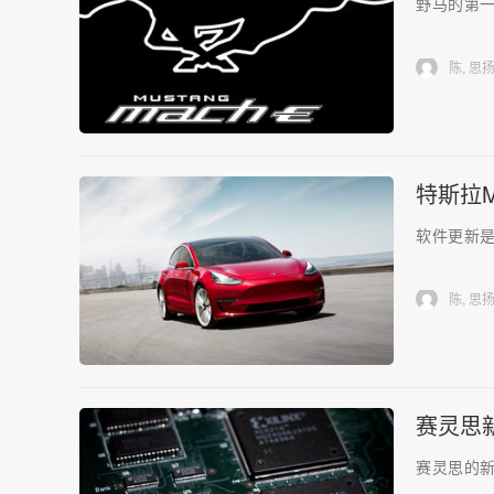
野马的第一
陈, 思
特斯拉M
软件更新是
陈, 思
赛灵思
赛灵思的