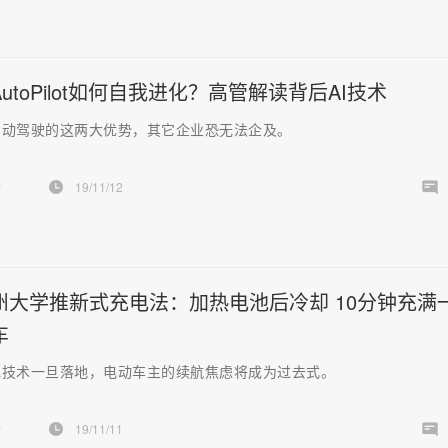
utoPilot如何自我进化？高管解读背后AI技术
自动驾驶的这两大优势，其它企业恐无法企及。
扬
19/11/12
州大学推新式充电法：加热电池后冷却 10分钟充满
车
电技术一旦落地，电动车主的续航焦虑将成为过去式。
扬
19/11/11