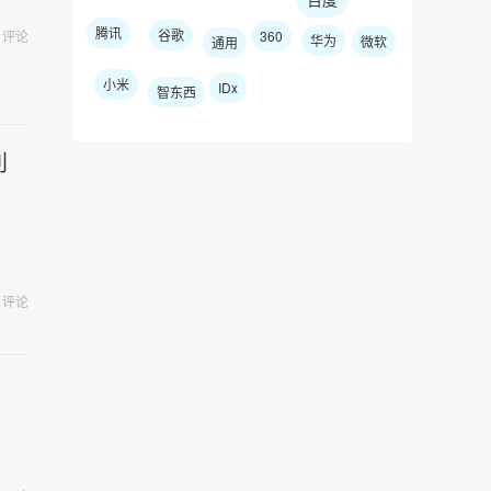
腾讯
谷歌
评论
360
华为
微软
通用
小米
IDx
智东西
利
评论