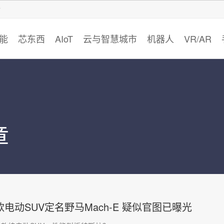
智猩猩
能
芯东西
AIoT
云与智慧城市
机器人
VR/AR
章
电动SUV定名野马Mach-E 疑似官图已曝光