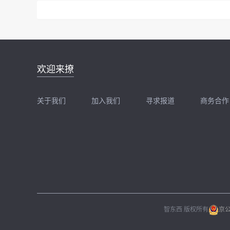
邮件地址：
欢迎来撩
news@zhidx.com
快把您的需求发给我
关于我们
加入我们
寻求报道
商务合作
扫码加我直接扔简历
扫码加我直接
智东西 版权所有
京公