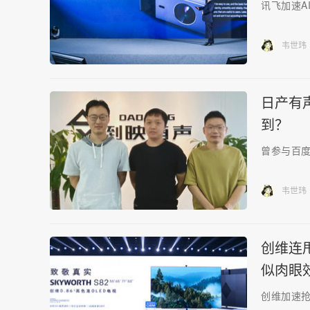
讯飞加速A
韦世玮
日产有
到？
曾参与百度
韦世玮
创维连甩
似肉眼
创维加速抢