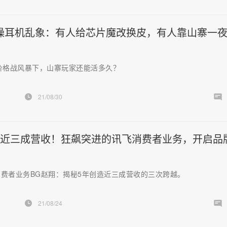
噪耳机乱象：有人给芯片魔改换皮，有人靠山寨一
价格战风暴下，山寨玩家还能活多久？
21/08/30
造近三成营收！狂飙突进的讯飞消费者业务，开启品
费者业务BG赵翔：揭秘5年创造近三成营收的三次跨越。
21/08/24