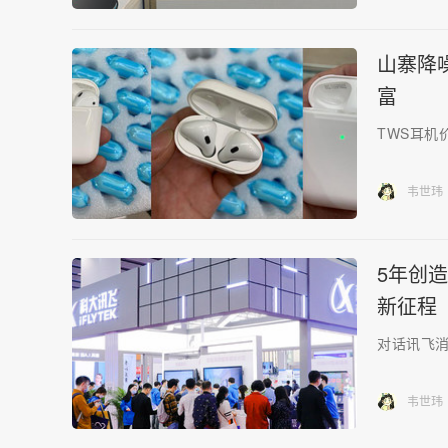
山寨降
富
TWS耳机
韦世玮
5年创
新征程
对话讯飞消
韦世玮