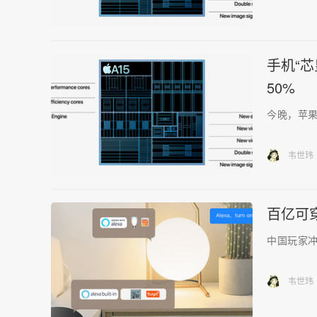
手机“芯
50%
今晚，苹果
韦世玮
百亿可
中国玩家
韦世玮