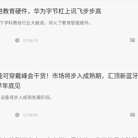
进教育硬件，华为字节杠上讯飞步步高
策下学科教培行业大撤退，却火了教育智能硬件。
21/08/16
能可穿戴峰会干货！市场将步入成熟期，汇顶新蓝
早年底见
戴设备将步入成熟发展阶段。
21/08/05