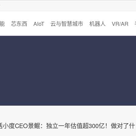
智猩猩
能
芯东西
AIoT
云与智慧城市
机器人
VR/AR
话小度CEO景鲲：独立一年估值超300亿！做对了什