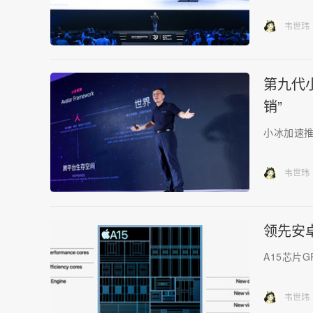
韦世玮
第九代
销”
小冰加速推
韦世玮
领先安
A15芯片
韦世玮