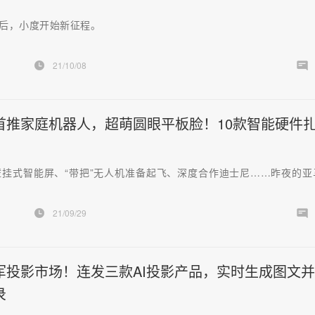
天后，小度开始新征程。
21/10/08
首推家庭机器人，超萌圆眼平板脸！10款智能硬件
壁挂式智能屏、“带把”无人机准备起飞、深度合作迪士尼……昨夜的亚
21/09/29
军投影市场！连发三款AI投影产品，实时生成图文
录