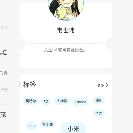
评论
韦世玮
关注IoT和可穿戴设备。
扎堆
马逊
标签
更多
评论
通用
大模型
英特尔
5G
iPhone
并茂
华为
智东西
360
小米