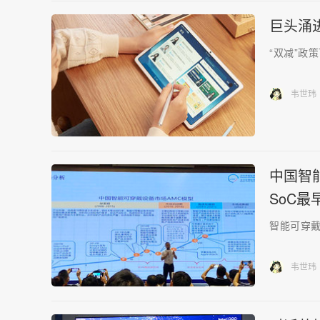
巨头涌
“双减”政
韦世玮
中国智
SoC最
智能可穿
韦世玮