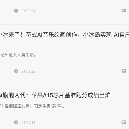
21/09/24
小冰来了！花式AI音乐绘画创作，小冰岛实现“AI自
动AI融入人类生活。
21/09/22
卓旗舰两代？苹果A15芯片基准跑分成绩出炉
GPU性能碾压友商，预定手机“芯”皇。
21/09/18