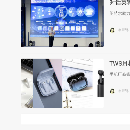
对话英
英特尔助力
韦世玮
TWS
手机厂商掀
韦世玮