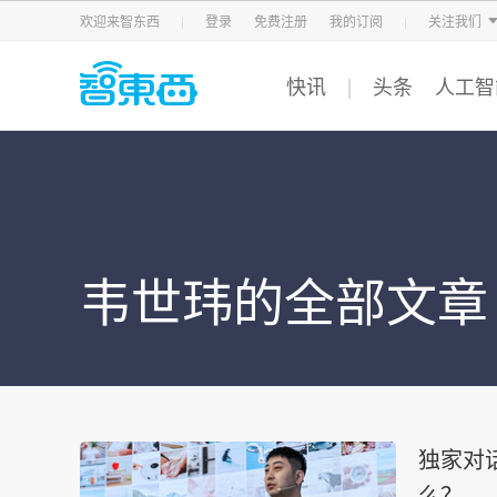
智东西
车东西
芯东西
欢迎来智东西
登录
免费注册
我的订阅
关注我们
快讯
头条
人工智
韦世玮的全部文章
独家对
么？