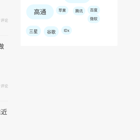
高通
百度
苹果
腾讯
微软
评论
IDx
三星
谷歌
做
评论
准近