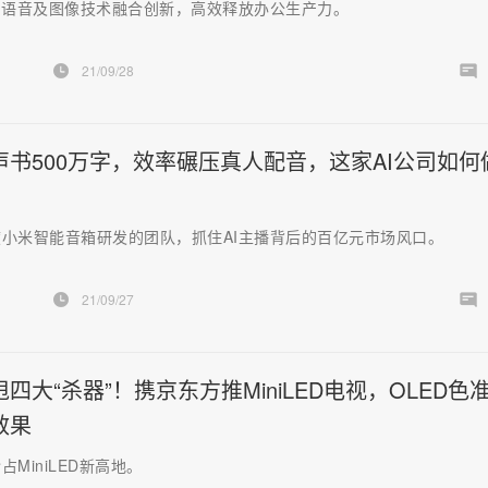
I语音及图像技术融合创新，高效释放办公生产力。
21/09/28
声书500万字，效率碾压真人配音，这家AI公司如何
小米智能音箱研发的团队，抓住AI主播背后的百亿元市场风口。
21/09/27
四大“杀器”！携京东方推MiniLED电视，OLED色
效果
占MiniLED新高地。