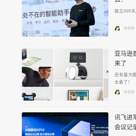
独立365
韦世玮
亚马逊
来了
还有最大
太香了！
韦世玮
讯飞进
会议记