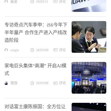
暮里
18/03/11
评论
专访奇点汽车季申：iS6今年下
半年量产 合作生产进入产线改
造阶段
origin
18/03/09
评论
家电巨头集体“高潮” 开启AI模
式
寓扬
18/03/08
评论
对话富士康陈振国：全方位让