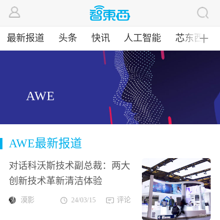
最新报道
头条
快讯
人工智能
芯东西
╋
AWE
AWE最新报道
对话科沃斯技术副总裁：两大
创新技术革新清洁体验
漠影
24/03/15
评论