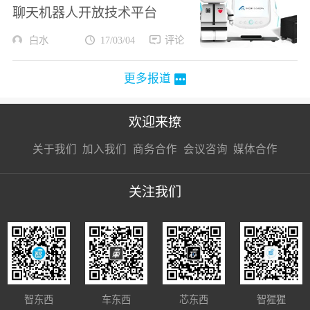
聊天机器人开放技术平台
白水
17/03/04
评论
更多报道
欢迎来撩
扫码加我直
扫码加我直
扫码加我直
关于我们
加入我们
商务合作
会议咨询
媒体合作
接扔简历
接开聊
接开聊
关注我们
智东西
车东西
芯东西
智猩猩