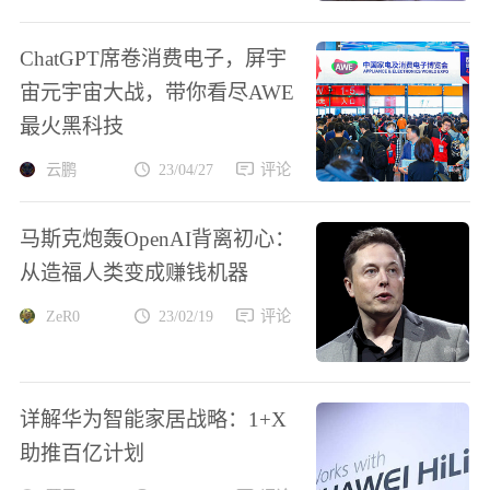
ChatGPT席卷消费电子，屏宇
宙元宇宙大战，带你看尽AWE
最火黑科技
云鹏
23/04/27
评论
马斯克炮轰OpenAI背离初心：
从造福人类变成赚钱机器
ZeR0
23/02/19
评论
详解华为智能家居战略：1+X
助推百亿计划