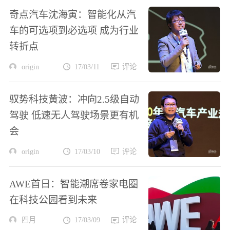
奇点汽车沈海寅：智能化从汽
车的可选项到必选项 成为行业
转折点
origin
17/03/11
评论
驭势科技黄波：冲向2.5级自动
驾驶 低速无人驾驶场景更有机
会
origin
17/03/10
评论
AWE首日：智能潮席卷家电圈
在科技公园看到未来
四月
17/03/09
评论