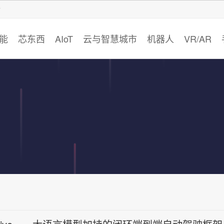
智猩猩
能
芯东西
AIoT
云与智慧城市
机器人
VR/AR