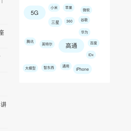
｜
小米
苹果
微软
5G
谷歌
360
三星
座
华为
腾讯
百度
高通
英特尔
告
IDx
通用
智东西
大模型
iPhone
年讲