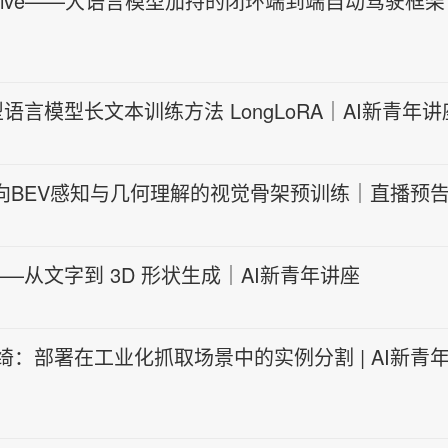
rive——大语言模型加持的闭环端到端自动驾驶框架
模型长文本训练方法 LongLoRA｜AI新青年讲
向BEV感知与几何理解的视觉骨架预训练｜直播预
从文字到 3D 形状生成｜AI新青年讲座
绮：部署在工业化抓取场景中的实例分割 | AI新青