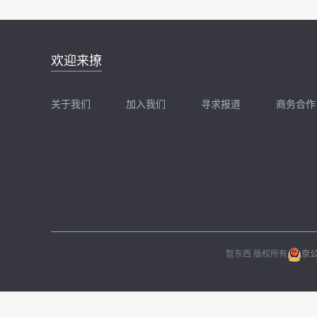
邮件地址：
欢迎来撩
news@zhidx.com
快把您的需求发给我
关于我们
加入我们
寻求报道
商务合作
扫码加我直接扔简历
扫码加我直接
智东西 版权所有
京公