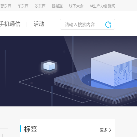
智东西
车东西
芯东西
智猩猩
线下大会
AI生产力创新奖
手机通信
活动
标签
更多