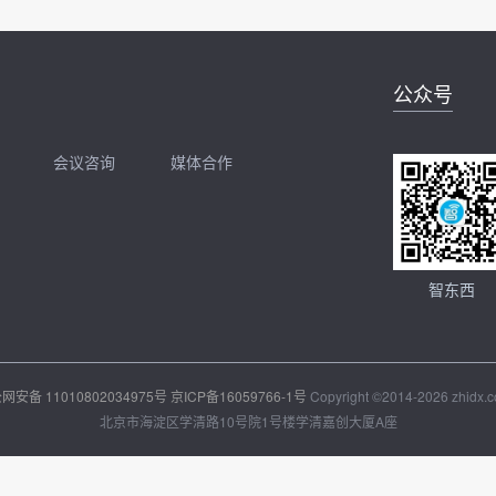
公众号
会议咨询
媒体合作
开聊
扫码加我直接开聊
智东西
网安备 11010802034975号
京ICP备16059766-1号
Copyright ©2014-2026 zhidx.co
北京市海淀区学清路10号院1号楼学清嘉创大厦A座