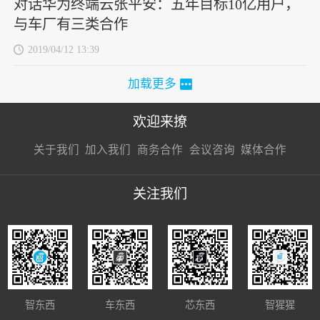
对话华为终端云张平安：五年目标10亿用户，
与车厂有三类合作
2019/04/12 13:39
加载更多
欢迎来撩
扫码加我直
扫码加我直
扫码加我直
关于我们
加入我们
商务合作
会议咨询
媒体合作
接扔简历
接开聊
接开聊
关注我们
智东西
车东西
芯东西
智猩猩