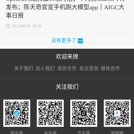
发布；陈天奇官宣手机跑大模型app丨AIGC大
事日报
2023/06/05 19:36
没有更多了
欢迎来撩
扫码加我直
扫码加我直
扫码加我直
关于我们
加入我们
商务合作
会议咨询
媒体合作
接扔简历
接开聊
接开聊
关注我们
智东西
车东西
芯东西
智猩猩