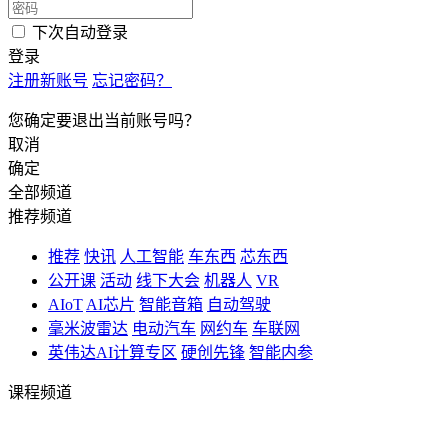
下次自动登录
登录
注册新账号
忘记密码？
您确定要退出当前账号吗？
取消
确定
全部频道
推荐频道
推荐
快讯
人工智能
车东西
芯东西
公开课
活动
线下大会
机器人
VR
AIoT
AI芯片
智能音箱
自动驾驶
毫米波雷达
电动汽车
网约车
车联网
英伟达AI计算专区
硬创先锋
智能内参
课程频道