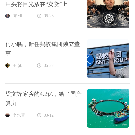
巨头将目光放在“卖货”上
陈 佳
06-25
何小鹏，新任蚂蚁集团独立董
事
王 涵
06-22
梁文锋家乡的4.2亿，给了国产
算力
李水青
03-12