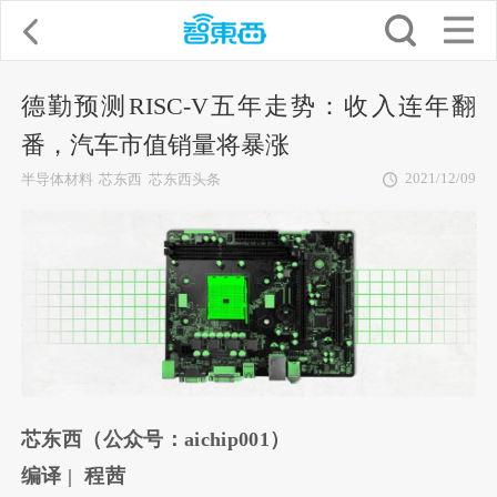
德勤预测RISC-V五年走势：收入连年翻
番，汽车市值销量将暴涨
2021/12/09
半导体材料
芯东西
芯东西头条
芯东西（公众号：aichip001）
编译
| 程茜