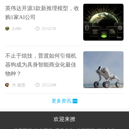
英伟达开源3款新推理模型，收
购1家AI公司
ZeR0
25/12/16
不止于炫技，普渡如何引领机
器狗成为具身智能商业化最佳
物种？
许 丽思
25/12/08
更多资讯
欢迎来撩
扫码加我直
扫码加我直
扫码加我直