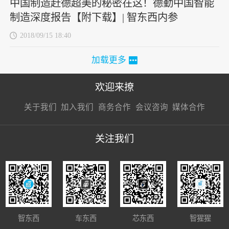
中国制造赶德超美的秘密在这！德勤中国智能
制造深度报告【附下载】| 智东西内参
2018/09/15 18:40
加载更多
欢迎来撩
扫码加我直
扫码加我直
扫码加我直
关于我们
加入我们
商务合作
会议咨询
媒体合作
接扔简历
接开聊
接开聊
关注我们
智东西
车东西
芯东西
智猩猩