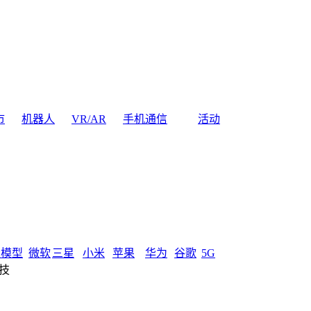
市
机器人
VR/AR
手机通信
活动
大模型
微软
三星
小米
苹果
华为
谷歌
5G
科技