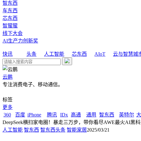
智东西
车东西
芯东西
智猩猩
线下大会
AI生产力创新奖
快讯
头条
人工智能
芯东西
AIoT
云与智慧城
云鹏
专注消费电子、移动通信。
标签
更多
360
百度
iPhone
腾讯
IDx
高通
通用
智东西
英特尔
DeepSeek横扫家电圈！暴走三万步，带你看尽AWE最火AI黑
人工智能
智东西
智东西头条
智能家居
2025/03/21