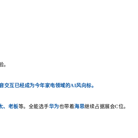
验。
语音交互已经成为今年家电领域的AI风向标。
太、老板
等。全能选手
华为
也带着
海思
继续占据展会C位。