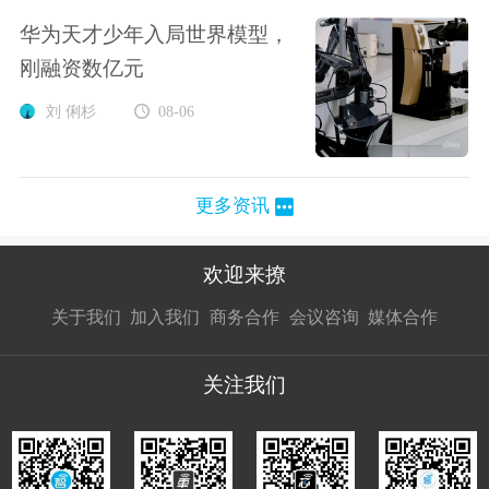
华为天才少年入局世界模型，
刚融资数亿元
刘 俐杉
08-06
更多资讯
欢迎来撩
扫码加我直
扫码加我直
扫码加我直
关于我们
加入我们
商务合作
会议咨询
媒体合作
接扔简历
接开聊
接开聊
关注我们