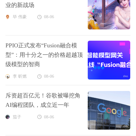
业的新战场
毕 伟豪
08-06
PPIO正式发布“Fusion融合模
型”：用十分之一的价格超越顶
级模型的智商
李 昕燃
08-06
斥资超百亿元！谷歌被曝挖角
AI编程团队，成立近一年
茄子
08-06