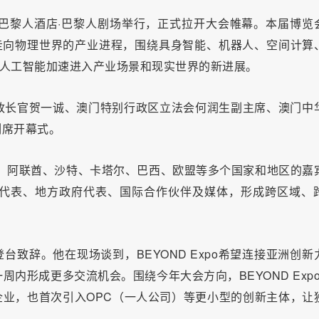
式在澳门巴黎人酒店·巴黎人剧场举行，正式拉开大会帷幕。本届博览
统走向物理世界的产业进程，围绕具身智能、机器人、空间计算、
呈现人工智能加速进入产业场景和现实世界的新进展。
政长官贺一诚、澳门特别行政区立法会何润生副主席、澳门中
列席开幕式。
亚、阿联酋、沙特、卡塔尔、巴西、欧盟等多个国家和地区的嘉
代表、地方政府代表、国际合作伙伴及媒体，形成跨区域、
登台致辞。他在现场谈到，BEYOND Expo希望连接亚洲创新
形成更多交流机会。围绕今年大会方向，BEYOND Expo 
技企业，也首次引入OPC（一人公司）等更小型的创新主体，让