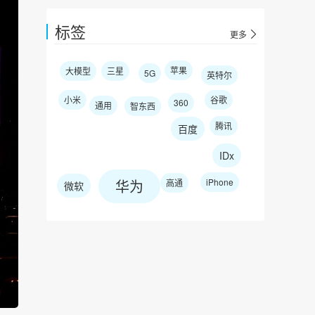
标签
更多
苹果
大模型
三星
5G
英特尔
小米
谷歌
360
通用
智东西
腾讯
百度
IDx
华为
iPhone
高通
微软