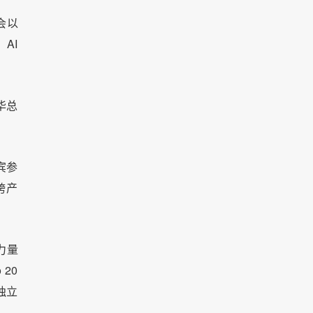
会以
AI
华总
宾参
跨产
力量
20
独立