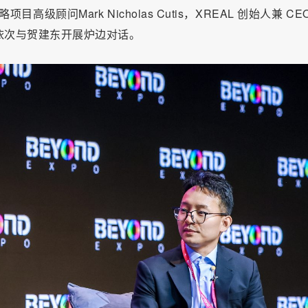
顾问Mark Nicholas Cutis，XREAL 创始人兼 CE
ite，依次与贺建东开展炉边对话。