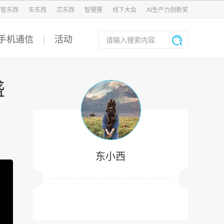
智东西
车东西
芯东西
智猩猩
线下大会
AI生产力创新奖
手机通信
活动
盛
东小西