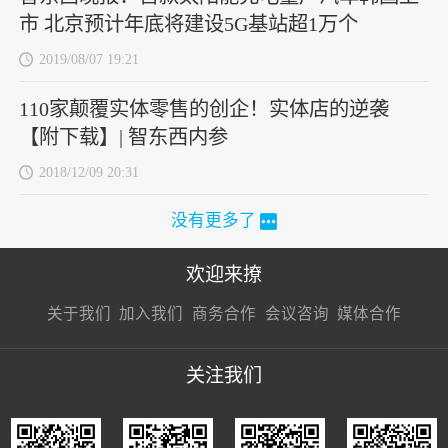
市 北京预计年底将建设5G基站超1万个
2019/08/07 19:21
110家颠覆实体零售的创企！实体店的逆袭
【附下载】| 智东西内参
2018/12/09 20:31
没有更多了
欢迎来撩
扫码加我直
扫码加我直
扫码加我直
关于我们
加入我们
商务合作
会议咨询
媒体合作
接扔简历
接开聊
接开聊
关注我们