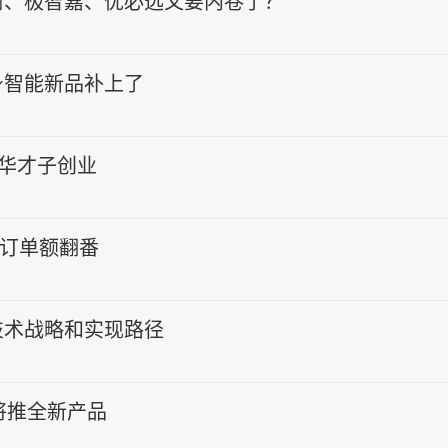
树、极智嘉、优必选又要内卷了？
身智能新品补上了
清华才子创业
年订单额翻番
技术战略和实现路径
将推全新产品