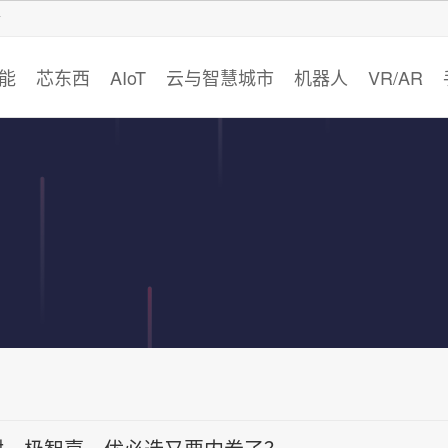
智猩猩
能
芯东西
AIoT
云与智慧城市
机器人
VR/AR