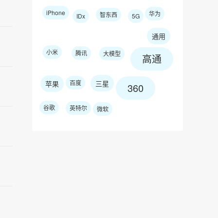
iPhone
华为
智东西
IDx
5G
通用
小米
腾讯
大模型
高通
百度
三星
苹果
360
谷歌
英特尔
微软