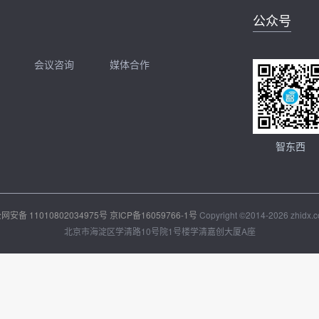
公众号
会议咨询
媒体合作
开聊
扫码加我直接开聊
智东西
网安备 11010802034975号
京ICP备16059766-1号
Copyright ©2014-2026 zhidx.co
北京市海淀区学清路10号院1号楼学清嘉创大厦A座