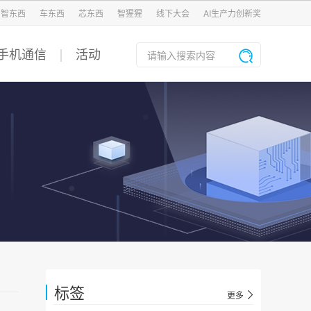
智东西
车东西
芯东西
智猩猩
线下大会
AI生产力创新奖
手机通信
活动
标签
更多