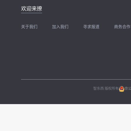
邮件地址：
欢迎来撩
news@zhidx.com
快把您的需求发给我
关于我们
加入我们
寻求报道
商务合作
扫码加我直接扔简历
扫码加我直接
智东西 版权所有
京公