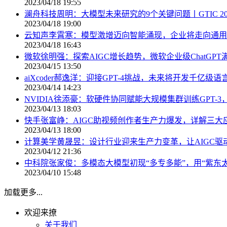
2023/04/18 19:55
澜舟科技周明：大模型未来研究的9个关键问题丨GTIC 20
2023/04/18 19:00
云知声李霄寒：模型激增迈向智能涌现，企业将走向通用、垂
2023/04/18 16:43
微软徐明强：探索AIGC增长趋势，微软企业级ChatGPT满
2023/04/15 13:50
aiXcoder郝逸洋：迎接GPT-4挑战，未来将开发千亿级语言模
2023/04/14 14:23
NVIDIA徐添豪：软硬件协同赋能大规模集群训练GPT-3，算
2023/04/13 18:03
快手张富峥：AIGC助视频创作者生产力爆发，详解三大应用场
2023/04/13 18:00
计算美学黄晟昱：设计行业迎来生产力变革，让AIGC驱动设计
2023/04/12 21:36
中科院张家俊：多模态大模型初现“多专多能”，用“紫东太初”
2023/04/10 15:48
加载更多...
欢迎来撩
关于我们