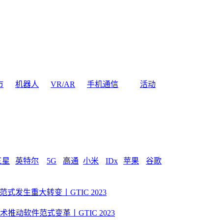
市
机器人
VR/AR
手机通信
活动
三星
英特尔
5G
高通
小米
IDx
苹果
谷歌
发生重大转变丨GTIC 2023
动软件范式变革丨GTIC 2023