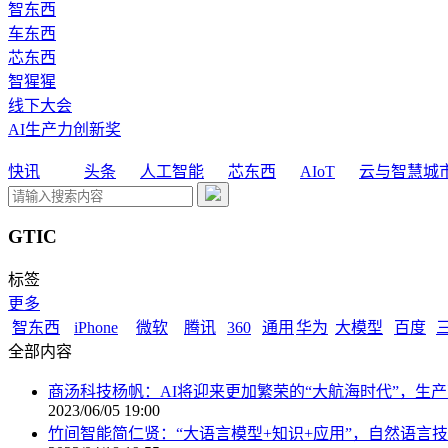
智东西
车东西
芯东西
智猩猩
线下大会
AI生产力创新奖
快讯
头条
人工智能
芯东西
AIoT
云与智慧城
GTIC
标签
更多
智东西
iPhone
微软
腾讯
360
通用
华为
大模型
百度
全部内容
商汤科技杨帆：AI将迎来更加繁荣的“大航海时代”，生产范式
2023/06/05 19:00
竹间智能简仁贤：“大语言模型+知识+应用”，自然语言技术推